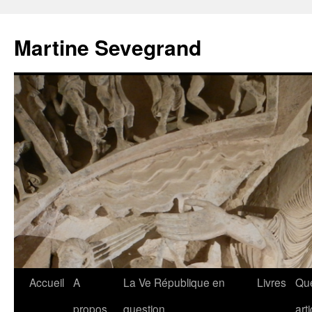
Aller
au
Martine Sevegrand
contenu
Accueil
A
La Ve République en
Livres
Qu
propos
question
art