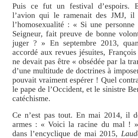
Puis c
e fut un festival d’espoirs. 
l’avion qui le ramenait des JMJ, il 
l’homosexualité : « Si une personne 
Seigneur, fait preuve de bonne volont
juger ? »
E
n septembre 2013, quan
accordé aux revues jésuites, François 
ne d
evai
t pas être « obsédée par la tr
d’une multitude de doctrines à imposer
pouvait
vraiment
espérer !
Quel contr
le pape de l’Occident, et le sinistre B
catéchisme.
Ce n’est pas tout.
E
n mai 2014, il 
armes : « Voici la racine du mal ! »
dans l’
encyclique de mai 2015,
Laud