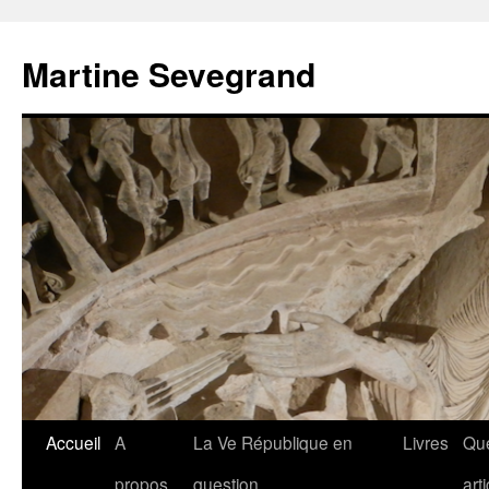
Aller
au
Martine Sevegrand
contenu
Accueil
A
La Ve République en
Livres
Qu
propos
question
art