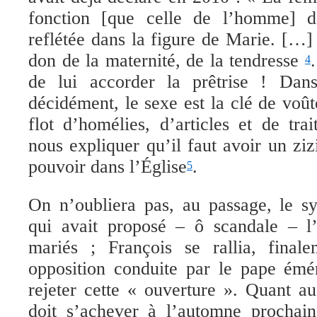
fonction [que celle de l’homme] da
reflétée dans la figure de Marie. […
don de la maternité, de la tendresse
4
de lui accorder la prêtrise ! Dans 
décidément, le sexe
est la clé de voû
flot
d’homélies, d’articles et
de trai
nous expliquer qu’il faut avoir un zi
pouvoir dans l’Église
.
5
O
n n’oubliera pas, au passage, le 
qui avait proposé – ô scandale – l
mariés ; François se rallia,
finale
opposition conduite par le pape émé
rejeter cette « ouverture ». Quant a
doit s’achever à l’automne prochain