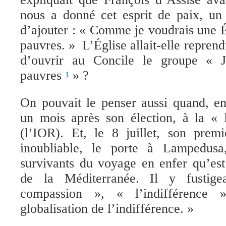
nous a donné cet esprit de paix, u
d’ajouter : « Comme je voudrais une É
pauvres. » L’Église allait-elle repren
d’ouvrir au
Concile le groupe « Jé
pauvres
» ?
1
On pouvait le penser aussi quand, en r
un mois après son élection, à la «
(l’IOR). Et, le 8 juillet, son premi
inoubliable, le porte à Lampedusa
survivants du voyage en enfer qu’est
de la Méditerranée.
I
l y fustige
compassion », « l’indifférenc
globalisation de l’indifférence. »