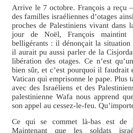
Arrive
le 7 octobre. François a reçu 
des familles israéliennes d’otages
ains
proches de Palestiniens vivant dans 
jour de Noël, François maintint l
belligérants : il dénonç
ait
la situation
il
aurait pu
aussi
parler
de la Cisjordan
libération des otages. Ce n’est qu’u
bien sûr, et c’est pourquoi il faudrait 
Vatican qui emprisonne le pape.
Plus t
avec
des Israéliens et des Palestinie
palestinienne Wafa nous apprend que
son appel au cessez-le-f
eu. Qu’import
Ce qui se commet là-bas est de l
Maintenant que les soldats isra