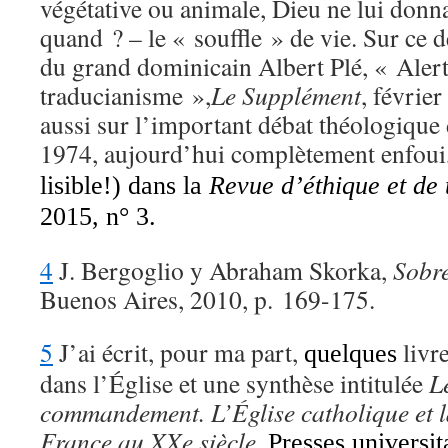
végétative ou animale, Dieu ne lui donn
quand ? – le « souffle » de vie. Sur ce dé
du grand dominicain Albert Plé, « Aler
traducianisme »,
Le Supplément
, févrie
aussi sur l’important débat théologique
1974, aujourd’hui complètement enfoui
lisible!) dans la
Revue d’éthique et de
2015, n° 3.
4
J. Bergoglio y Abraham Skorka,
Sobre
Buenos Aires, 2010, p. 169-175.
5
J’ai écrit, pour ma part,
livre
quelques
dans l’Église et une synthèse intitulée
L
commandement. L’Église catholique et l
France au XXe siècle
,
Presses universit