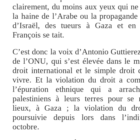
clairement, du moins aux yeux qui ne
la haine de l’Arabe
ou la propagande 
d’Israël
, des tueurs à Gaza et en 
François se tait.
C’est
donc
la
voix d’Antonio Guttiere
de l’ONU,
qui s’est élevée dans le
droit international
et le simple droit
vivre
.
Et l
a
viol
ation du droit
a com
l’épuration ethnique qui a arra
palestiniens à leurs terres pour se 
lieux
, à Gaza ;
l
a
viol
ation
du droi
poursuivi
e
depuis lors dans l’indif
octobre.