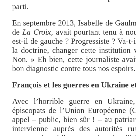
parti.
E
n septembre 2013, Isabelle de Gaul
de
La Croix
,
av
ait
pourtant tenu
à nou
est-il de gauche ? Progressiste ? Va-t-i
la doctrine, changer cette institution
Non. » Eh bien,
cette
journaliste
a
vai
bon diagnostic
contre tous nos espoirs.
François et les guerres en
Ukraine e
Avec l’horrible guerre en Ukraine
épiscopats de l’Union Européenne 
appel – public, bien sûr ! – au patria
intervienne auprès des autorités ru