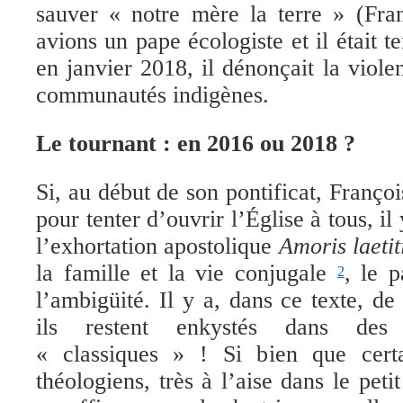
sauver
« notre mère la terre » (Fran
avions un pape écologiste et il était 
en janvier
2018, il dénonçait la viole
communautés indigènes.
L
e tournant : en 2016 ou 2018 ?
Si, au début de son pontificat,
Françoi
pour tenter
d
’ouvrir
l’Église
à tous,
il 
l’exhortation apostolique
Amoris laetit
la famille et la vie conjugale
, le p
2
l’ambigüité. Il y a, dans ce texte, d
ils restent enkystés dans des r
« classiques » ! Si bien que certa
théologiens, très à l’aise dans le peti