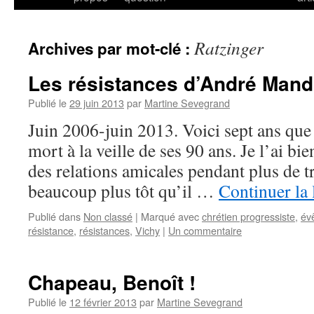
Ratzinger
Archives par mot-clé :
Les résistances d’André Man
Publié le
29 juin 2013
par
Martine Sevegrand
Juin 2006-juin 2013. Voici sept ans que 
mort à la veille de ses 90 ans. Je l’ai b
des relations amicales pendant plus de t
beaucoup plus tôt qu’il …
Continuer la 
Publié dans
Non classé
|
Marqué avec
chrétien progressiste
,
év
résistance
,
résistances
,
Vichy
|
Un commentaire
Chapeau, Benoît !
Publié le
12 février 2013
par
Martine Sevegrand