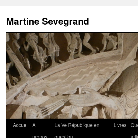
Aller
au
Martine Sevegrand
contenu
Accueil
A
La Ve République en
Livres
Qu
propos
question
art