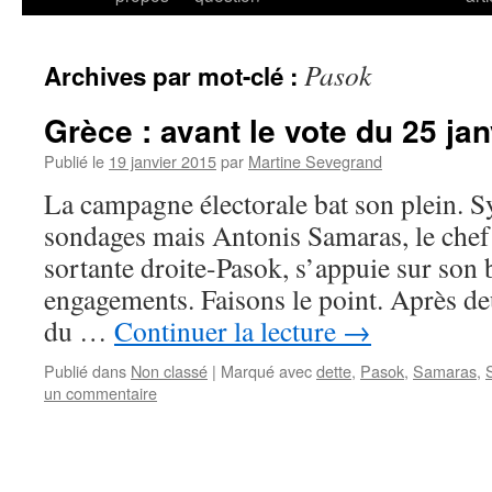
Pasok
Archives par mot-clé :
Grèce : avant le vote du 25 ja
Publié le
19 janvier 2015
par
Martine Sevegrand
La campagne électorale bat son plein. Sy
sondages mais Antonis Samaras, le chef 
sortante droite-Pasok, s’appuie sur son b
engagements. Faisons le point. Après deu
du …
Continuer la lecture
→
Publié dans
Non classé
|
Marqué avec
dette
,
Pasok
,
Samaras
,
un commentaire