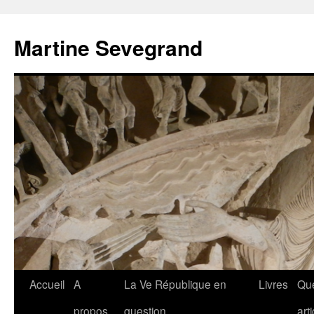
Aller
au
Martine Sevegrand
contenu
Accueil
A
La Ve République en
Livres
Qu
propos
question
art