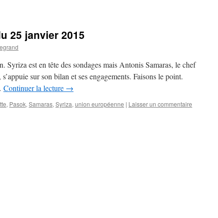
du 25 janvier 2015
vegrand
n. Syriza est en tête des sondages mais Antonis Samaras, le chef
, s’appuie sur son bilan et ses engagements. Faisons le point.
 …
Continuer la lecture
→
tte
,
Pasok
,
Samaras
,
Syriza
,
union européenne
|
Laisser un commentaire