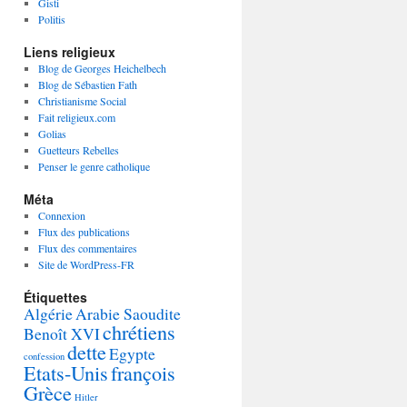
Gisti
Politis
Liens religieux
Blog de Georges Heichelbech
Blog de Sébastien Fath
Christianisme Social
Fait religieux.com
Golias
Guetteurs Rebelles
Penser le genre catholique
Méta
Connexion
Flux des publications
Flux des commentaires
Site de WordPress-FR
Étiquettes
Algérie
Arabie Saoudite
chrétiens
Benoît XVI
dette
Egypte
confession
Etats-Unis
françois
Grèce
Hitler