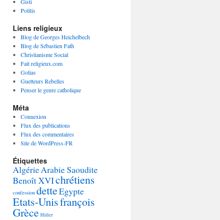
Gisti
Politis
Liens religieux
Blog de Georges Heichelbech
Blog de Sébastien Fath
Christianisme Social
Fait religieux.com
Golias
Guetteurs Rebelles
Penser le genre catholique
Méta
Connexion
Flux des publications
Flux des commentaires
Site de WordPress-FR
Étiquettes
Algérie
Arabie Saoudite
chrétiens
Benoît XVI
dette
Egypte
confession
Etats-Unis
françois
Grèce
Hitler