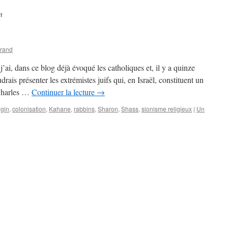
n
grand
j’ai, dans ce blog déjà évoqué les catholiques et, il y a quinze
oudrais présenter les extrémistes juifs qui, en Israël, constituent un
 Charles …
Continuer la lecture
→
gin
,
colonisation
,
Kahane
,
rabbins
,
Sharon
,
Shass
,
sionisme religieux
|
Un