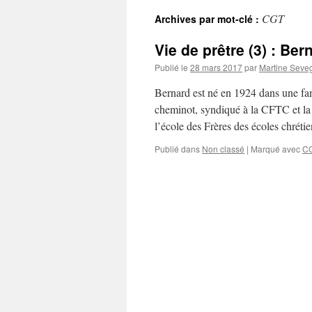
CGT
Archives par mot-clé :
Vie de prêtre (3) : Be
Publié le
28 mars 2017
par
Martine Seve
Bernard est né en 1924 dans une fami
cheminot, syndiqué à la CFTC et la f
l’école des Frères des écoles chrét
Publié dans
Non classé
|
Marqué avec
C