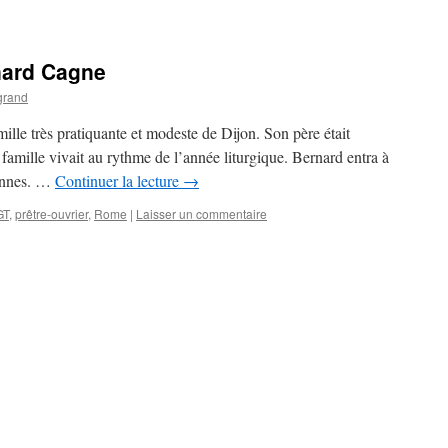
rnard Cagne
grand
lle très pratiquante et modeste de Dijon. Son père était
amille vivait au rythme de l’année liturgique. Bernard entra à
iennes. …
Continuer la lecture
→
GT
,
prêtre-ouvrier
,
Rome
|
Laisser un commentaire