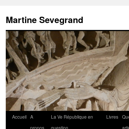
Aller
au
Martine Sevegrand
contenu
Accueil
A
La Ve République en
Livres
Qu
propos
question
art