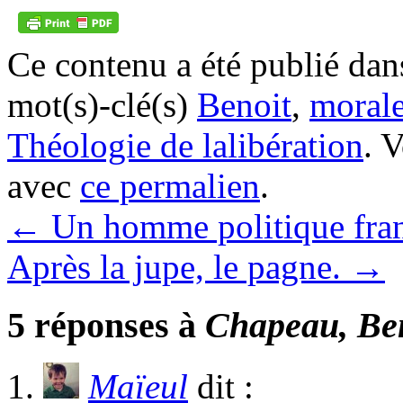
Ce contenu a été publié da
mot(s)-clé(s)
Benoit
,
morale
Théologie de lalibération
. 
avec
ce permalien
.
←
Un homme politique franç
Après la jupe, le pagne.
→
5 réponses à
Chapeau, Ben
Maïeul
dit :