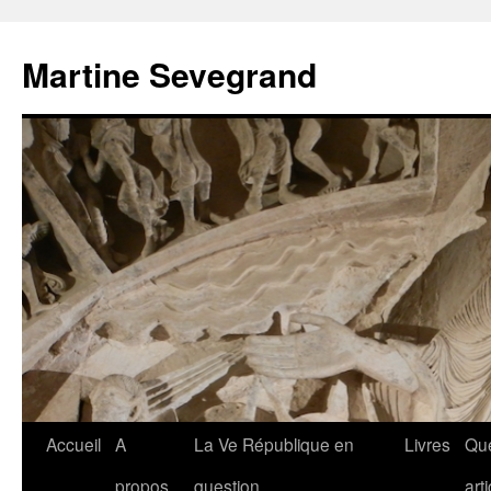
Aller
au
Martine Sevegrand
contenu
Accueil
A
La Ve République en
Livres
Qu
propos
question
art