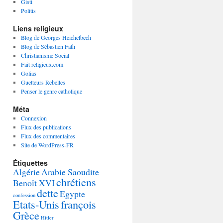
Gisti
Politis
Liens religieux
Blog de Georges Heichelbech
Blog de Sébastien Fath
Christianisme Social
Fait religieux.com
Golias
Guetteurs Rebelles
Penser le genre catholique
Méta
Connexion
Flux des publications
Flux des commentaires
Site de WordPress-FR
Étiquettes
Algérie
Arabie Saoudite
chrétiens
Benoît XVI
dette
Egypte
confession
Etats-Unis
françois
Grèce
Hitler