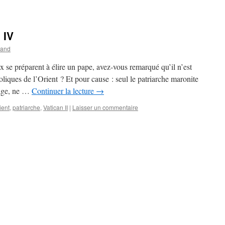
 IV
rand
se préparent à élire un pape, avez-vous remarqué qu’il n’est
oliques de l’Orient ? Et pour cause : seul le patriarche maronite
 âge, ne …
Continuer la lecture
→
ient
,
patriarche
,
Vatican II
|
Laisser un commentaire