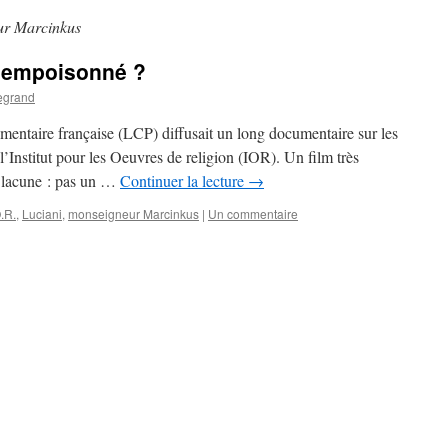
ur Marcinkus
té empoisonné ?
egrand
lementaire française (LCP) diffusait un long documentaire sur les
l’Institut pour les Oeuvres de religion (IOR). Un film très
e lacune : pas un …
Continuer la lecture
→
O.R.
,
Luciani
,
monseigneur Marcinkus
|
Un commentaire