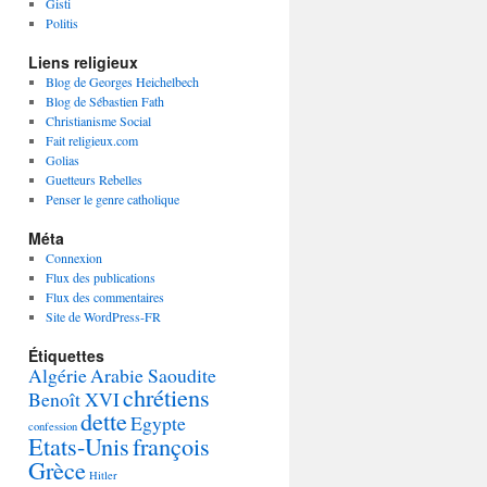
Gisti
Politis
Liens religieux
Blog de Georges Heichelbech
Blog de Sébastien Fath
Christianisme Social
Fait religieux.com
Golias
Guetteurs Rebelles
Penser le genre catholique
Méta
Connexion
Flux des publications
Flux des commentaires
Site de WordPress-FR
Étiquettes
Algérie
Arabie Saoudite
chrétiens
Benoît XVI
dette
Egypte
confession
Etats-Unis
françois
Grèce
Hitler