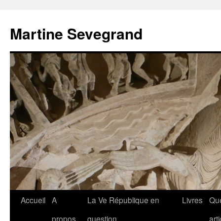
Aller
au
Martine Sevegrand
contenu
Accueil
A
La Ve République en
Livres
Qu
propos
question
art