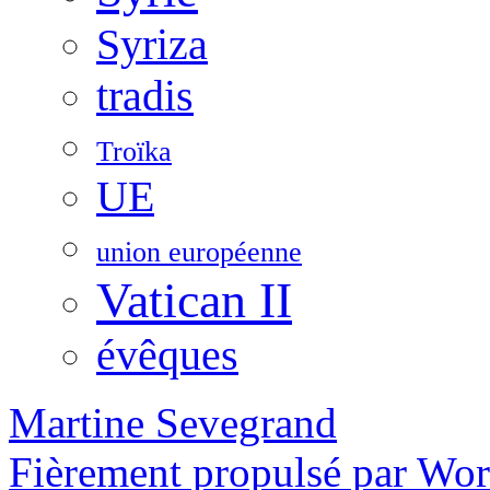
Syriza
tradis
Troïka
UE
union européenne
Vatican II
évêques
Martine Sevegrand
Fièrement propulsé par Wo