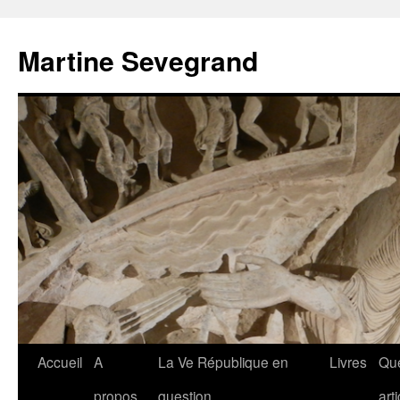
Aller
au
Martine Sevegrand
contenu
Accueil
A
La Ve République en
Livres
Qu
propos
question
art