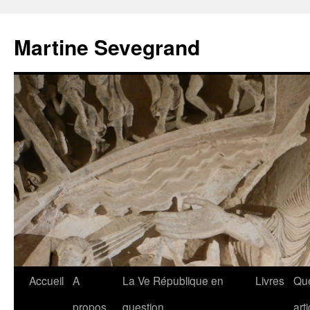
Aller
au
Martine Sevegrand
contenu
Accueil
A
La Ve République en
Livres
Qu
propos
question
art